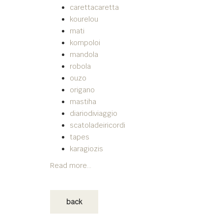
carettacaretta
kourelou
mati
kompoloi
mandola
robola
ouzo
origano
mastiha
diariodiviaggio
scatoladeiricordi
tapes
karagiozis
Read more...
back