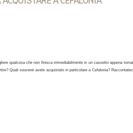
A ACQUISTARE A CEFALONIA
iere qualcosa che non finisca irrimediabilmente in un cassetto appena tornati
artire? Quali souvenir avete acquistato in particolare a Cefalonia? Raccontateci 