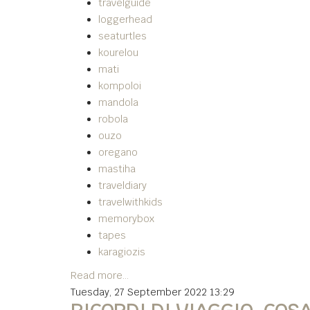
travelguide
loggerhead
seaturtles
kourelou
mati
kompoloi
mandola
robola
ouzo
oregano
mastiha
traveldiary
travelwithkids
memorybox
tapes
karagiozis
Read more...
Tuesday, 27 September 2022 13:29