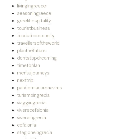
livingingreece
seasoningreece
greekhospitality
touristbusiness
touristcommunity
travellersoftheworld
planthefuture
dontstopdreaming
timetoplan
mentaljourneys
nexttrip
pandemiacoronavirus
turismoingrecia
viaggiingrecia
viverecefalonia
vivereingrecia
cefalonia
stagioneingrecia