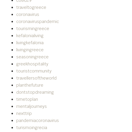
covid19
traveltogreece
coronavirus
coronaviruspandemic
tourismingreece
kefalonialiving
livingkefalonia
livingingreece
seasoningreece
greekhospitality
touristcommunity
travellersoftheworld
planthefuture
dontstopdreaming
timetoplan
mentaljourneys
nexttrip
pandemiacoronavirus
turismoingrecia