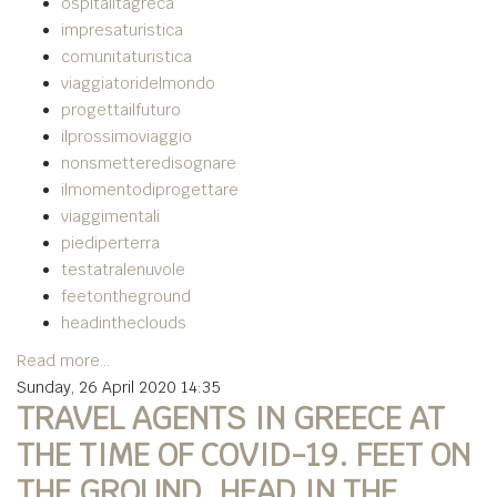
ospitalitàgreca
impresaturistica
comunitaturistica
viaggiatoridelmondo
progettailfuturo
ilprossimoviaggio
nonsmetteredisognare
ilmomentodiprogettare
viaggimentali
piediperterra
testatralenuvole
feetontheground
headintheclouds
Read more...
Sunday, 26 April 2020 14:35
TRAVEL AGENTS IN GREECE AT
THE TIME OF COVID-19. FEET ON
THE GROUND, HEAD IN THE