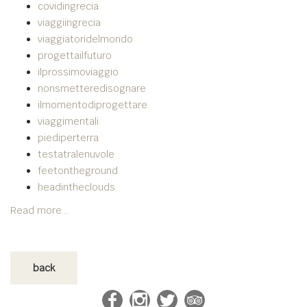
covidingrecia
viaggiingrecia
viaggiatoridelmondo
progettailfuturo
ilprossimoviaggio
nonsmetteredisognare
ilmomentodiprogettare
viaggimentali
piediperterra
testatralenuvole
feetontheground
headintheclouds
Read more...
back