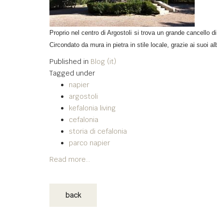
Proprio nel centro di Argostoli si trova un grande cancello di
Circondato da mura in pietra in stile locale, grazie ai suoi a
Published in
Blog (it)
Tagged under
napier
argostoli
kefalonia living
cefalonia
storia di cefalonia
parco napier
Read more...
back