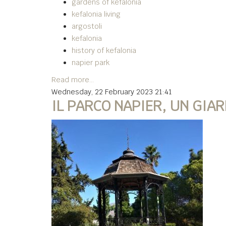
gardens of kefalonia
kefalonia living
argostoli
kefalonia
history of kefalonia
napier park
Read more...
Wednesday, 22 February 2023 21:41
IL PARCO NAPIER, UN GIA