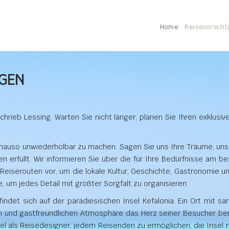
Home
Reisevorschl
GEN
rieb Lessing. Warten Sie nicht länger, planen Sie Ihren exklusive
genauso unwiederholbar zu machen. Sagen Sie uns Ihre Träume, unse
en erfüllt. Wir informieren Sie über die für Ihre Bedürfnisse am
 Reiserouten vor, um die lokale Kultur, Geschichte, Gastronomie u
e, um jedes Detail mit größter Sorgfalt zu organisieren.
indet sich auf der paradiesischen Insel Kefalonia. Ein Ort mit 
en und gastfreundlichen Atmosphäre das Herz seiner Besucher ber
Ziel als Reisedesigner, jedem Reisenden zu ermöglichen, die Insel