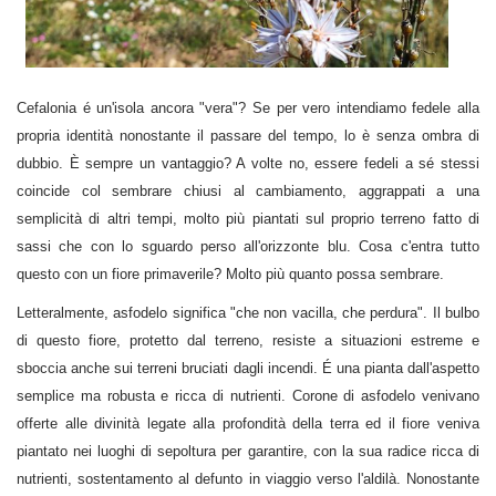
Cefalonia é un'isola ancora "vera"? Se per vero intendiamo fedele alla
propria identità nonostante il passare del tempo, lo è senza ombra di
dubbio. È sempre un vantaggio? A volte no, essere fedeli a sé stessi
coincide col sembrare chiusi al cambiamento, aggrappati a una
semplicità di altri tempi, molto più piantati sul proprio terreno fatto di
sassi che con lo sguardo perso all'orizzonte blu. Cosa c'entra tutto
questo con un fiore primaverile? Molto più quanto possa sembrare.
Letteralmente, asfodelo significa "che non vacilla, che perdura". Il bulbo
di questo fiore, protetto dal terreno, resiste a situazioni estreme e
sboccia anche sui terreni bruciati dagli incendi. É una pianta dall'aspetto
semplice ma robusta e ricca di nutrienti. Corone di asfodelo venivano
offerte alle divinità legate alla profondità della terra ed il fiore veniva
piantato nei luoghi di sepoltura per garantire, con la sua radice ricca di
nutrienti, sostentamento al defunto in viaggio verso l'aldilà. Nonostante