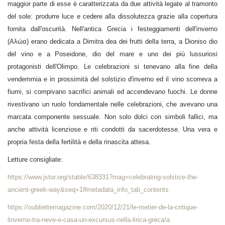
maggior parte di esse è caratterizzata da due attività legate al tramonto
del sole: produrre luce e cedere alla dissolutezza grazie alla copertura
fornita dall'oscurità. Nell'antica Grecia i festeggiamenti dell'inverno
(Αλώα) erano dedicata a Dimitra dea dei frutti della terra, a Dioniso dio
del vino e a Poseidone, dio del mare e uno dei più lussuriosi
protagonisti dell'Olimpo. Le celebrazioni si tenevano alla fine della
vendemmia e in prossimità del solstizio d'inverno ed il vino scorreva a
fiumi, si compivano sacrifici animali ed accendevano fuochi. Le donne
rivestivano un ruolo fondamentale nelle celebrazioni, che avevano una
marcata componente sessuale. Non solo dolci con simboli fallici, ma
anche attività licenziose e riti condotti da sacerdotesse. Una vera e
propria festa della fertilità e della rinascita attesa.
Letture consigliate:
https://www.jstor.org/stable/638331?mag=celebrating-solstice-the-
ancient-greek-way&seq=1#metadata_info_tab_contents
https://oubliettemagazine.com/2020/12/21/le-metier-de-la-critique-
linverno-tra-neve-e-casa-un-excursus-nella-lirica-greca/a