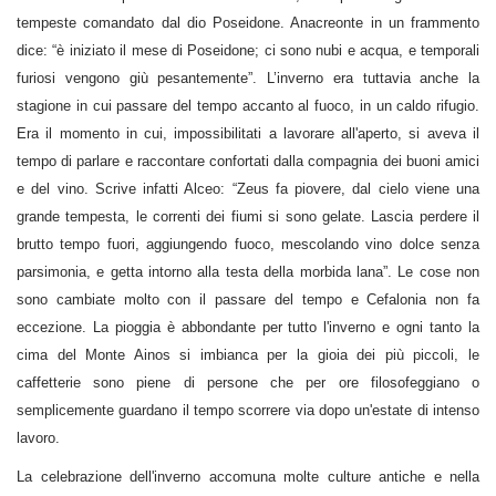
tempeste comandato dal dio Poseidone. Anacreonte in un frammento
dice: “è iniziato il mese di Poseidone; ci sono nubi e acqua, e temporali
furiosi vengono giù pesantemente”. L’inverno era tuttavia anche la
stagione in cui passare del tempo accanto al fuoco, in un caldo rifugio.
Era il momento in cui, impossibilitati a lavorare all'aperto, si aveva il
tempo di parlare e raccontare confortati dalla compagnia dei buoni amici
e del vino. Scrive infatti Alceo: “Zeus fa piovere, dal cielo viene una
grande tempesta, le correnti dei fiumi si sono gelate. Lascia perdere il
brutto tempo fuori, aggiungendo fuoco, mescolando vino dolce senza
parsimonia, e getta intorno alla testa della morbida lana”. Le cose non
sono cambiate molto con il passare del tempo e Cefalonia non fa
eccezione. La pioggia è abbondante per tutto l'inverno e ogni tanto la
cima del Monte Ainos si imbianca per la gioia dei più piccoli, le
caffetterie sono piene di persone che per ore filosofeggiano o
semplicemente guardano il tempo scorrere via dopo un'estate di intenso
lavoro.
La celebrazione dell'inverno accomuna molte culture antiche e nella